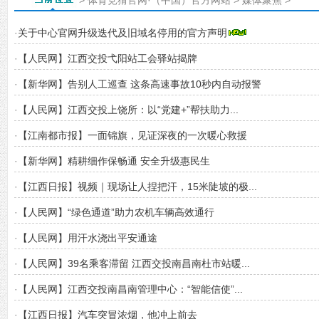
>
体育竞猜官网·（中国）官方网站
>
媒体聚焦
>
·
关于中心官网升级迭代及旧域名停用的官方声明
·
【人民网】江西交投弋阳站工会驿站揭牌
·
【新华网】告别人工巡查 这条高速事故10秒内自动报警
·
【人民网】江西交投上饶所：以“党建+”帮扶助力...
·
【江南都市报】一面锦旗，见证深夜的一次暖心救援
·
【新华网】精耕细作保畅通 安全升级惠民生
·
【江西日报】视频｜现场让人捏把汗，15米陡坡的极...
·
【人民网】“绿色通道”助力农机车辆高效通行
·
【人民网】用汗水浇出平安通途
·
【人民网】39名乘客滞留 江西交投南昌南杜市站暖...
·
【人民网】江西交投南昌南管理中心：“智能信使”...
·
【江西日报】汽车突冒浓烟，他冲上前去