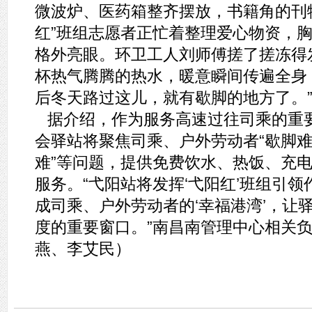
微波炉、医药箱整齐摆放，书籍角的刊
红”班组志愿者正忙着整理爱心物资，
格外亮眼。环卫工人刘师傅搓了搓冻得
杯热气腾腾的热水，暖意瞬间传遍全身
后冬天路过这儿，就有歇脚的地方了。
据介绍，作为服务高速过往司乘的重
会驿站将聚焦司乘、户外劳动者“歇脚
难”等问题，提供免费饮水、热饭、充
服务。“弋阳站将发挥‘弋阳红’班组引
成司乘、户外劳动者的‘幸福港湾’，让
度的重要窗口。”南昌南管理中心相关
燕、李艾民）