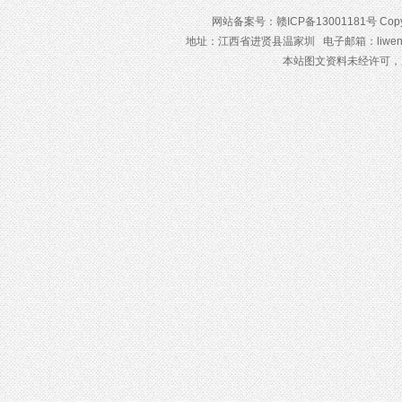
网站备案号：赣ICP备13001181号 Cop
地址：江西省进贤县温家圳 电子邮箱：liweng
本站图文资料未经许可，