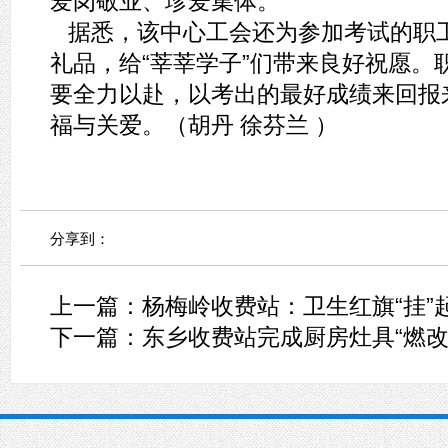
爱岗敬业、珍爱集体。
据悉，该中心工会还为参加考试的职
礼品，给“莘莘学子”们带来良好祝愿。
要全力以赴，以考出的最好成绩来回报
福与关爱。（胡丹 徐芬兰 ）
分享到：
上一篇：
杨梅岭收费站：卫生红旗“挂”
下一篇：
东乡收费站完成厨房灶具“燃改