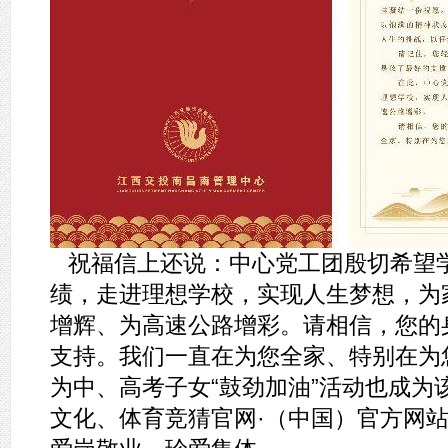
祝福信上还说：中心党工团殷切希望
绩，走进理想学校，实现人生梦想，为
增辉、为高速公路增彩。请相信，您的
支持。我们一直在为您全家、特别在为
为中、高考子女“鼓劲加油”活动也成为
文化、体育竞猜官网·（中国）官方网