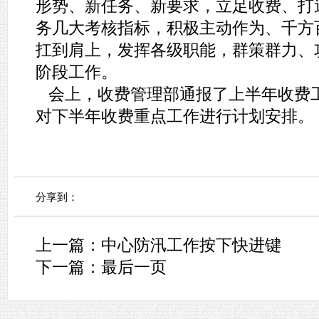
形势、新任务、新要求，立足收费、打
务几大考核指标，积极主动作为、千方
扛到肩上，发挥各级职能，群策群力、
阶段工作。
会上，收费管理部通报了上半年收费
对下半年收费重点工作进行计划安排。
分享到：
上一篇：
中心防汛工作按下快进键
下一篇：
最后一页