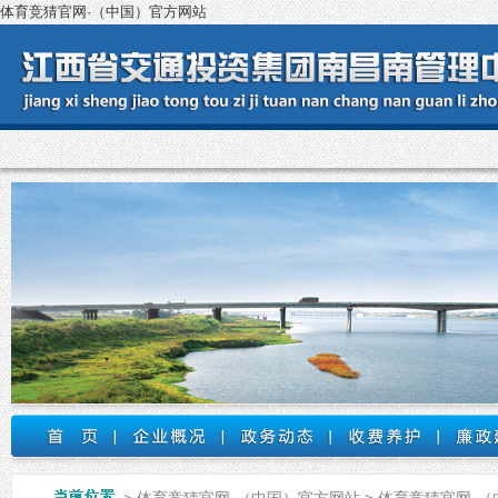
体育竞猜官网·（中国）官方网站