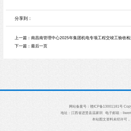
分享到：
上一篇：
南昌南管理中心2025年集团机电专项工程交竣工验收
下一篇：
最后一页
网站备案号：赣ICP备13001181号 Cop
地址：江西省进贤县温家圳 电子邮箱：liweng
本站图文资料未经许可，