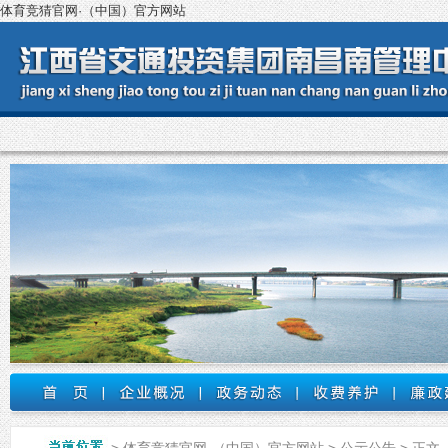
体育竞猜官网·（中国）官方网站