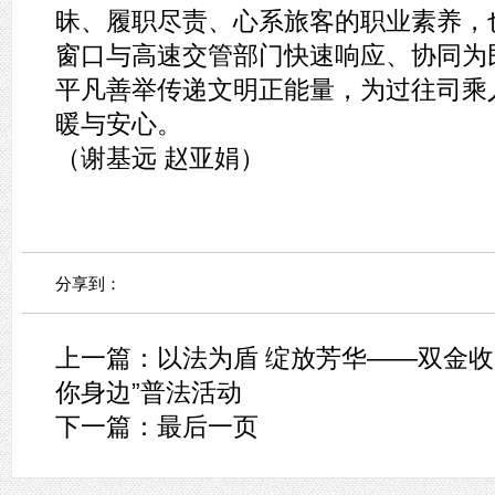
昧、履职尽责、心系旅客的职业素养，
窗口与高速交管部门快速响应、协同为
平凡善举传递文明正能量，为过往司乘
暖与安心。
（谢基远 赵亚娟）
分享到：
上一篇：
以法为盾 绽放芳华——双金收
你身边”普法活动
下一篇：
最后一页