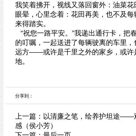
我笑着拂开，视线又落回窗外：油菜花
眼晕，心里念着：花田再美，也不及每
来得踏实。
“祝您一路平安。”我递出通行卡，把
的叮嘱，一起送进了每辆驶离的车里，
远方——或许是千里之外的家乡，或许
地。
分享到：
上一篇：
以清廉之笔，绘养护坦途——
感（侯小芳）
下一篇：
最后一页