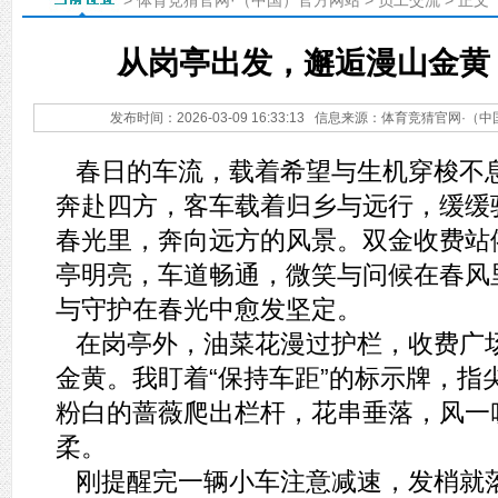
>
体育竞猜官网·（中国）官方网站
>
员工交流
> 正文
从岗亭出发，邂逅漫山金黄
发布时间：2026-03-09 16:33:13 信息来源：体育竞猜官网
春日的车流，载着希望与生机穿梭不
奔赴四方，客车载着归乡与远行，缓缓
春光里，奔向远方的风景。双金收费站
亭明亮，车道畅通，微笑与问候在春风
与守护在春光中愈发坚定。
在岗亭外，油菜花漫过护栏，收费广
金黄。我盯着“保持车距”的标示牌，指
粉白的蔷薇爬出栏杆，花串垂落，风一
柔。
刚提醒完一辆小车注意减速，发梢就