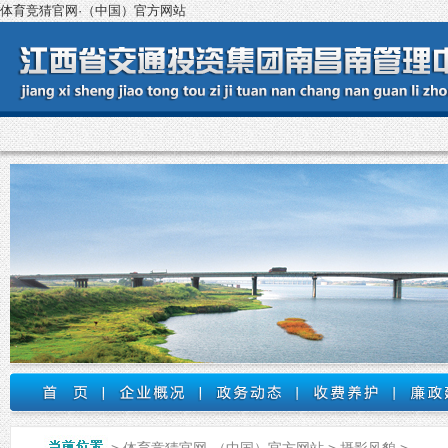
体育竞猜官网·（中国）官方网站