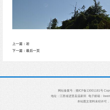
上一篇：
岩
下一篇：
最后一页
网站备案号：赣ICP备13001181号 Cop
地址：江西省进贤县温家圳 电子邮箱：liweng
本站图文资料未经许可，