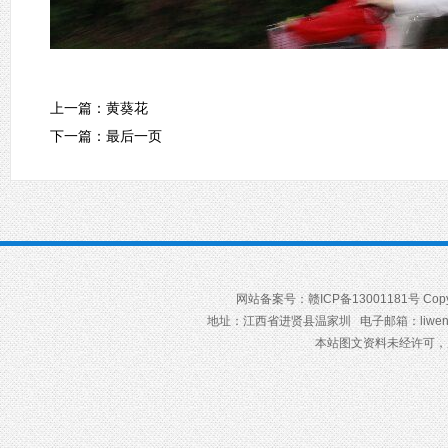
上一篇：
黄葵花
下一篇：
最后一页
网站备案号：赣ICP备13001181号 Cop
地址：江西省进贤县温家圳 电子邮箱：liweng
本站图文资料未经许可，